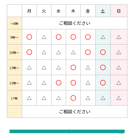
月
火
水
木
金
土
日
ご相談ください
～8時
〇
〇
〇
〇
△
△
△
9時～
〇
〇
〇
△
△
△
△
10時～
〇
〇
△
△
△
△
△
13時～
〇
〇
〇
△
△
△
△
15時～
〇
△
△
△
△
△
△
17時
ご相談ください