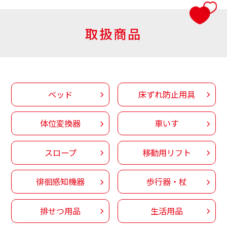
取扱商品
ベッド
床ずれ防止用具
体位変換器
車いす
スロープ
移動用リフト
徘徊感知機器
歩行器・杖
排せつ用品
生活用品