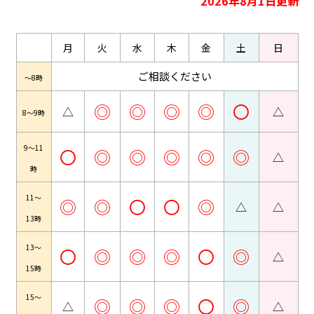
2026年8月1日更新
月
火
水
木
金
土
日
ご相談ください
～8時
◎
◎
◎
◎
〇
△
△
8～9時
9～11
〇
◎
◎
◎
◎
◎
△
時
11～
◎
◎
〇
〇
◎
△
△
13時
13～
〇
◎
◎
◎
〇
◎
△
15時
15～
◎
◎
◎
〇
◎
△
△